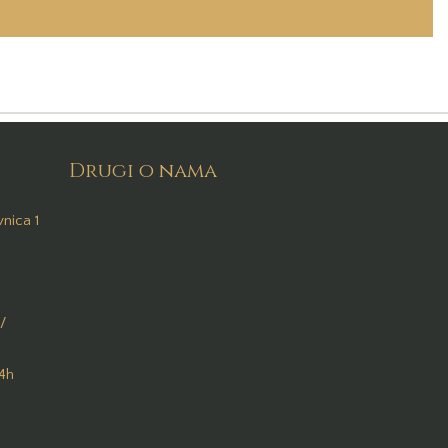
Drugi o nama
nica 1
/
24h