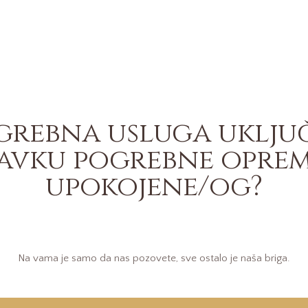
grebna usluga uklju
avku pogrebne oprem
upokojene/og?
Na vama je samo da nas pozovete, sve ostalo je naša briga.