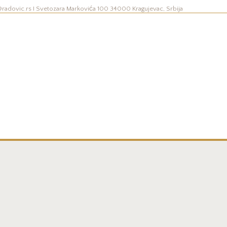
@radovic.rs
I
Svetozara Markovića 100 34000 Kragujevac, Srbija