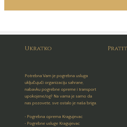
Ukratko
Pratit
Potrebna Vam je pogrebna usluga
uključujući organizaciju sahrane,
nabavku pogrebne opreme i transport
upokojene/og? Na vama je samo da
nas pozovete, sve ostalo je naša briga.
• Pogrebna oprema Kragujevac
• Pogrebne usluge Kragujevac