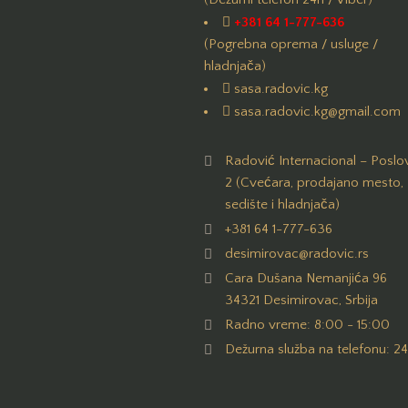
+381 64 1-777-636
(Pogrebna oprema / usluge /
hladnjača)
sasa.radovic.kg
sasa.radovic.kg@gmail.com
Radović Internacional – Poslo
2 (Cvećara, prodajano mesto,
sedište i hladnjača)
+381 64 1-777-636
desimirovac@radovic.rs
Cara Dušana Nemanjića 96
34321 Desimirovac, Srbija
Radno vreme: 8:00 - 15:00
Dežurna služba na telefonu: 2