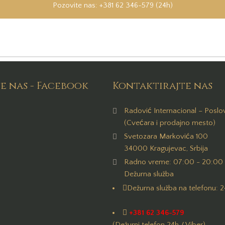
Pozovite nas: +381 62 346-579 (24h)
e nas - Facebook
Kontaktirajte nas
Radović Internacional – Poslov
(Cvećara i prodajno mesto)
Svetozara Markovića 100
34000 Kragujevac, Srbija
Radno vreme: 07:00 - 20:00 
Dežurna služba
Dežurna služba na telefonu: 
+381 62 346-579
(Dežurni telefon 24h / Viber)