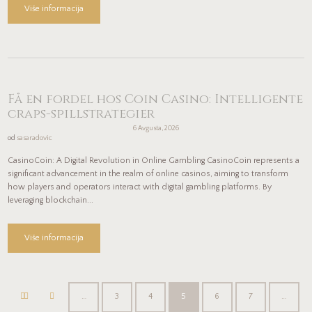
Više informacija
Få en fordel hos Coin Casino: Intelligente
craps-spillstrategier
6 Avgusta, 2026
od
sasaradovic
CasinoCoin: A Digital Revolution in Online Gambling CasinoCoin represents a
significant advancement in the realm of online casinos, aiming to transform
how players and operators interact with digital gambling platforms. By
leveraging blockchain...
Više informacija
…
3
4
5
6
7
…