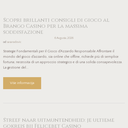
Scopri brillanti consigli di gioco al
Brango Casino per la massima
soddisfazione
6 Avgusta, 2026
od
sasaradovic
Strategie Fondamentali per il Gioco d'Azzardo Responsabile Affrontare il
mondo del gioco d'azzardo, sia online che offline, richiede più di semplice
fortuna; necessita di un approccio strategico e di una solida consapevolezza.
La gestione del...
Više informacija
Streef naar uitmuntendheid: je ultieme
gokreis bij Felicebet Casino