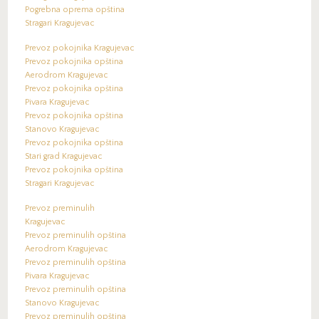
Pogrebna oprema opština
Stragari Kragujevac
Prevoz pokojnika Kragujevac
Prevoz pokojnika opština
Aerodrom Kragujevac
Prevoz pokojnika opština
Pivara Kragujevac
Prevoz pokojnika opština
Stanovo Kragujevac
Prevoz pokojnika opština
Stari grad Kragujevac
Prevoz pokojnika opština
Stragari Kragujevac
Prevoz preminulih
Kragujevac
Prevoz preminulih opština
Aerodrom Kragujevac
Prevoz preminulih opština
Pivara Kragujevac
Prevoz preminulih opština
Stanovo Kragujevac
Prevoz preminulih opština