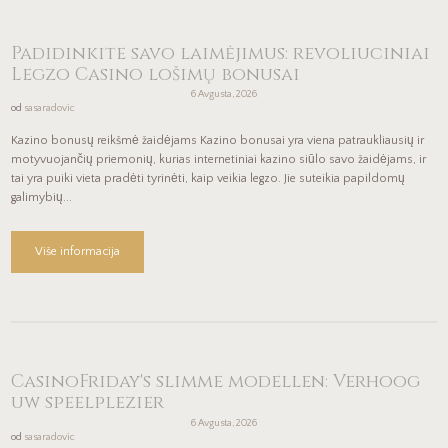
Padidinkite savo laimėjimus: revoliuciniai
Legzo Casino lošimų bonusai
6 Avgusta, 2026
od
sasaradovic
Kazino bonusų reikšmė žaidėjams Kazino bonusai yra viena patraukliausių ir
motyvuojančių priemonių, kurias internetiniai kazino siūlo savo žaidėjams, ir
tai yra puiki vieta pradėti tyrinėti, kaip veikia legzo. Jie suteikia papildomų
galimybių...
Više informacija
CasinoFriday's slimme modellen: Verhoog
uw speelplezier
6 Avgusta, 2026
od
sasaradovic