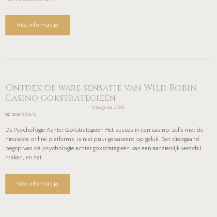
Više informacija
Ontdek de ware sensatie van Wild Robin
Casino gokstrategieën
6 Avgusta, 2026
od
sasaradovic
De Psychologie Achter Gokstrategieën Het succes in een casino, zelfs met de
nieuwste online platforms, is niet puur gebaseerd op geluk. Een diepgaand
begrip van de psychologie achter gokstrategieën kan een aanzienlijk verschil
maken, en het...
Više informacija