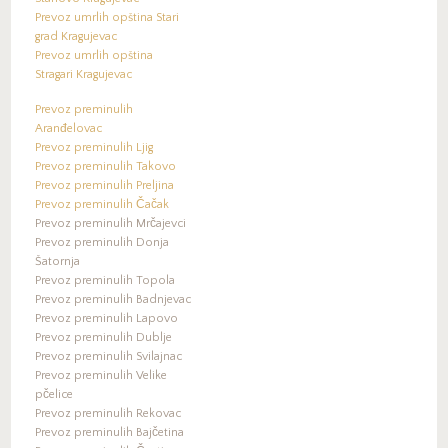
Prevoz umrlih opština Stari
grad Kragujevac
Prevoz umrlih opština
Stragari Kragujevac
Prevoz preminulih
Aranđelovac
Prevoz preminulih Ljig
Prevoz preminulih Takovo
Prevoz preminulih Preljina
Prevoz preminulih Čačak
Prevoz preminulih Mrčajevci
Prevoz preminulih Donja
Šatornja
Prevoz preminulih Topola
Prevoz preminulih Badnjevac
Prevoz preminulih Lapovo
Prevoz preminulih Dublje
Prevoz preminulih Svilajnac
Prevoz preminulih Velike
pčelice
Prevoz preminulih Rekovac
Prevoz preminulih Bajčetina