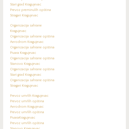
Stari grad Kragujevac
Prevoz preminulih opština
Stragari Kragujevac
Organizacija sahrane
Kragujevac
Organizacija sahrane opština
Aerodrom Kragujevac
Organizacija sahrane opština
Pivara Kragujevac
Organizacija sahrane opština
Stanovo Kragujevac
Organizacija sahrane opština
Stari grad Kragujevac
Organizacija sahrane opština
Stragari Kragujevac
Prevoz umrlih Kragujevac
Prevoz umrlih opština
Aerodrom Kragujevac
Prevoz umrlih opština
PivaraKragujevac
Prevoz umrlih opština
Stanovo Kragujevac