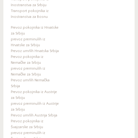
Inostranstva za Srbiju
Transport pokojnika iz
Inostranstva za Bosnu
Prevoz pokojnika iz Hrvatske
za Srbiju
prevoz preminulih iz
Hrvatske za Srbiju
Prevoz umrlih Hrvatska Srbija
Prevoz pokojnika iz
Nemačke za Srbiju
prevoz preminulih iz
Nemačke za Srbiju
Prevoz umrlih Nemačka
Srbija
Prevoz pokojnika iz Austrije
za Srbiju
prevoz preminulih iz Austrije
za Srbiju
Prevoz umrlih Austrija Srbija
Prevoz pokojnika iz
Švajcarske za Srbiju
prevoz preminulih iz