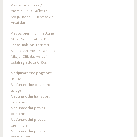
Prevoz pokojnika /
preminulih iz Grčke za
Srbiju, Bosnu i Hercegovinu,
Hrvatsku.
Prevoz preminulih iz Atine,
Atina, Solun, Patras, Pirej,
Larisa, Iraklion, Peristeri,
Kalitea, Aharnes, Kalamarija,
Nikaja, Glifada, Volos i
ostalih gradova Grčke.
Medjunarodne pogrebne
usluge
Međunarodne pogrebne
usluge
Međunarodni transport
pokojnika
Međunarodni prevoz
pokojnika
Međunarodni prevoz
preminule
Međunarodni prevoz