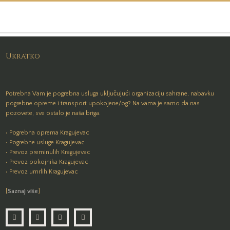
Ukratko
Potrebna Vam je pogrebna usluga uključujući organizaciju sahrane, nabavku
pogrebne opreme i transport upokojene/og? Na vama je samo da nas
pozovete, sve ostalo je naša briga.
• Pogrebna oprema Kragujevac
• Pogrebne usluge Kragujevac
• Prevoz preminulih Kragujevac
• Prevoz pokojnika Kragujevac
• Prevoz umrlih Kragujevac
[
Saznaj više
]