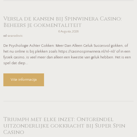
Versla de kansen bij Spinwinera Casino:
Beheers je gokmentaliteit
6 Avgusta, 2026
od
sasaradovic
De Psychologie Achter Gokken: Meer Dan Alleen Geluk Succesvol gokken, of
het nu online is bij plekken zoals https://casinospinwinera.nl/nl-nl/ of in een
fysiek casino, is veel meer dan alleen een kwestie van geluk hebben. Het is een
spel dat diep...
Više informacija
Triumph met elke inzet: Ontgrendel
uitzonderlijke gokkracht bij Super Spin
Casino