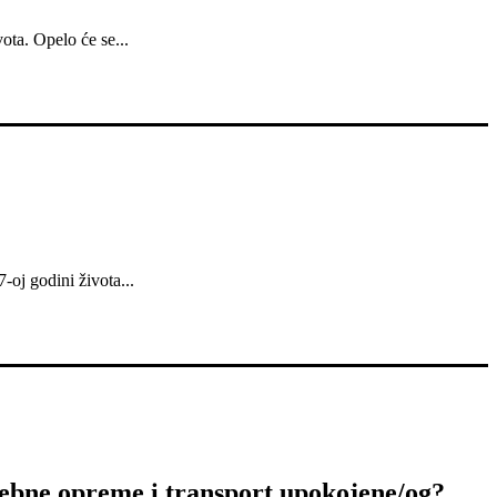
ota. Opelo će se...
oj godini života...
ebne opreme i transport upokojene/og?