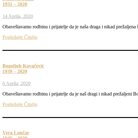
1931 – 2020
14 Aprila, 2020
Obaveštavamo rodbinu i prijatelje da je naša draga i nikad prežaljena
Pogledajte Čitulju
Bogoljub Kovačević
1939 – 2020
6 Aprila, 2020
Obaveštavamo rodbinu i prijatelje da je naš dragi i nikad prežaljeni
Pogledajte Čitulju
Vera Lončar