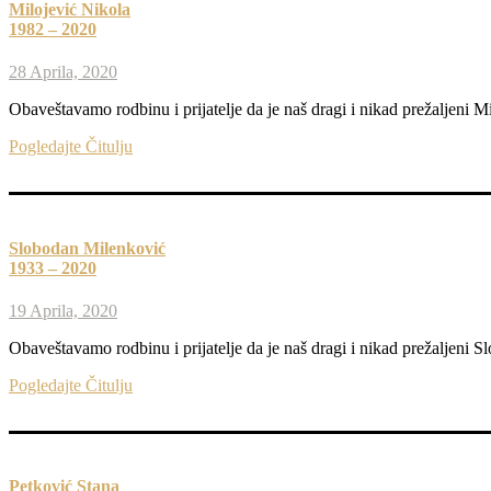
Milojević Nikola
1982 – 2020
28 Aprila, 2020
Obaveštavamo rodbinu i prijatelje da je naš dragi i nikad prežaljeni 
Pogledajte Čitulju
Slobodan Milenković
1933 – 2020
19 Aprila, 2020
Obaveštavamo rodbinu i prijatelje da je naš dragi i nikad prežaljeni 
Pogledajte Čitulju
Petković Stana