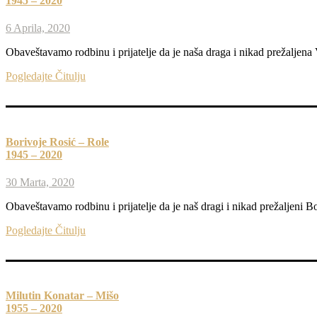
1945 – 2020
6 Aprila, 2020
Obaveštavamo rodbinu i prijatelje da je naša draga i nikad prežaljena
Pogledajte Čitulju
Borivoje Rosić – Role
1945 – 2020
30 Marta, 2020
Obaveštavamo rodbinu i prijatelje da je naš dragi i nikad prežaljeni 
Pogledajte Čitulju
Milutin Konatar – Mišo
1955 – 2020