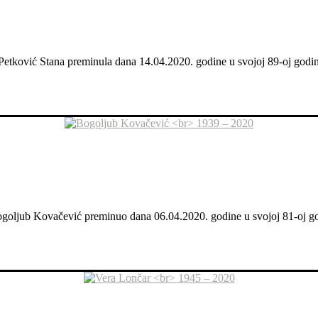
 Petković Stana preminula dana 14.04.2020. godine u svojoj 89-oj godini
 Bogoljub Kovačević preminuo dana 06.04.2020. godine u svojoj 81-oj god