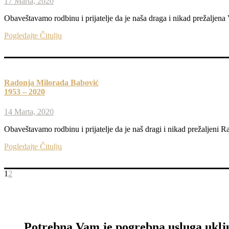
17 Marta, 2020
Obaveštavamo rodbinu i prijatelje da je naša draga i nikad prežaljena
Pogledajte Čitulju
Radonja Milorada Babović
1953 – 2020
14 Marta, 2020
Obaveštavamo rodbinu i prijatelje da je naš dragi i nikad prežaljeni
Pogledajte Čitulju
1
2
Potrebna Vam je pogrebna usluga uklj