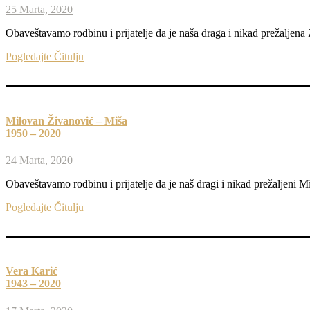
25 Marta, 2020
Obaveštavamo rodbinu i prijatelje da je naša draga i nikad prežaljena
Pogledajte Čitulju
Milovan Živanović – Miša
1950 – 2020
24 Marta, 2020
Obaveštavamo rodbinu i prijatelje da je naš dragi i nikad prežaljeni
Pogledajte Čitulju
Vera Karić
1943 – 2020