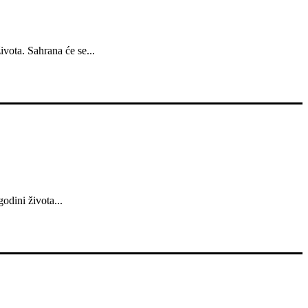
vota. Sahrana će se...
odini života...