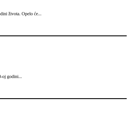
ini života. Opelo će...
oj godini...