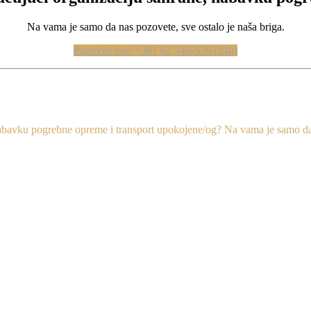
Na vama je samo da nas pozovete, sve ostalo je naša briga.
Pozovite nas: +381 62 346-579 (24h)
abavku pogrebne opreme i transport upokojene/og? Na vama je samo da n