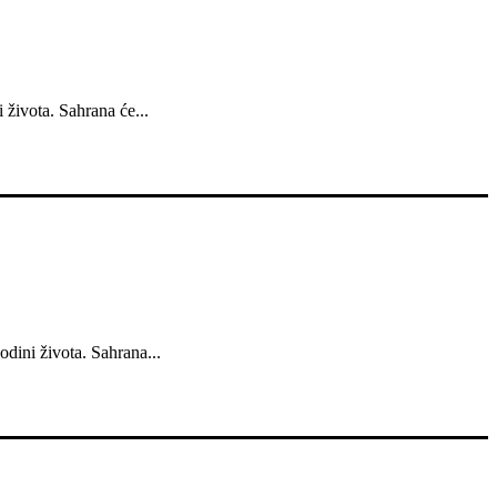
 života. Sahrana će...
dini života. Sahrana...