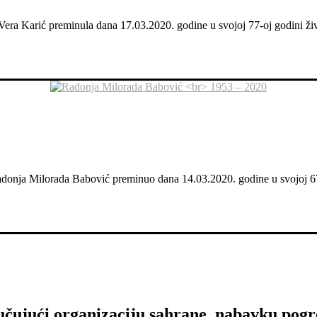
 Vera Karić preminula dana 17.03.2020. godine u svojoj 77-oj godini živ
 Radonja Milorada Babović preminuo dana 14.03.2020. godine u svojoj 67-
učujući organizaciju sahrane, nabavku pogr