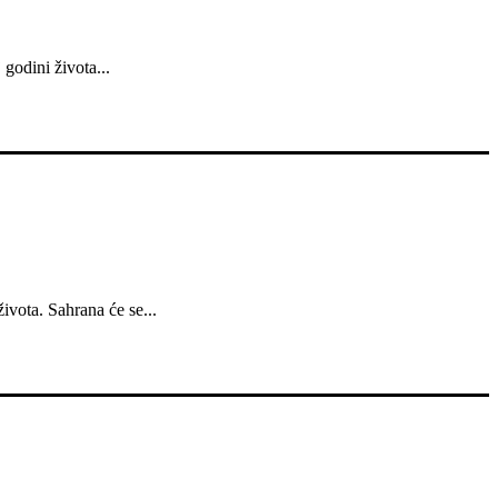
godini života...
ivota. Sahrana će se...