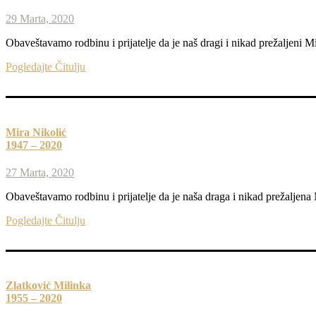
29 Marta, 2020
Obaveštavamo rodbinu i prijatelje da je naš dragi i nikad prežaljeni 
Pogledajte Čitulju
Mira Nikolić
1947 – 2020
27 Marta, 2020
Obaveštavamo rodbinu i prijatelje da je naša draga i nikad prežaljena
Pogledajte Čitulju
Zlatković Milinka
1955 – 2020