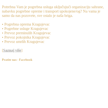
Potrebna Vam je pogrebna usluga uključujući organizaciju sahrane,
nabavku pogrebne opreme i transport upokojene/og? Na vama je
samo da nas pozovete, sve ostalo je naša briga.
• Pogrebna oprema Kragujevac
• Pogrebne usluge Kragujevac
• Prevoz preminulih Kragujevac
• Prevoz pokojnika Kragujevac
• Prevoz umrlih Kragujevac
[
Saznaj više
]
Pratite nas - Facebook