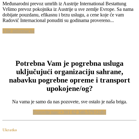
Međunarodni prevoz umrlih iz Austrije International Bestattung
Vršimo prevoz pokojnika iz Austrije u sve zemlje Evrope. Sa nama
dobijate pouzdanu, efikasnu i brzu uslugu, a cene koje će vam
Radović Internacional ponuditi su godinama provereno...
Više informacija
Potrebna Vam je pogrebna usluga
uključujući organizaciju sahrane,
nabavku pogrebne opreme i transport
upokojene/og?
Na vama je samo da nas pozovete, sve ostalo je naša briga.
Pozovite nas: +381 62 346-579 (24h)
Ukratko