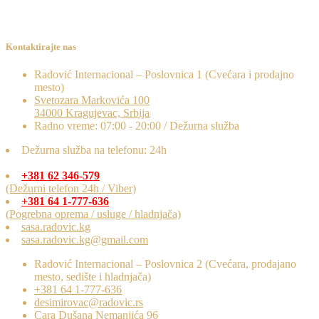
Kontaktirajte nas
Radović Internacional – Poslovnica 1 (Cvećara i prodajno
mesto)
Svetozara Markovića 100
34000 Kragujevac, Srbija
Radno vreme: 07:00 - 20:00 / Dežurna služba
Dežurna služba na telefonu: 24h
+381 62 346-579
(Dežurni telefon 24h / Viber)
+381 64 1-777-636
(Pogrebna oprema / usluge / hladnjača)
sasa.radovic.kg
sasa.radovic.kg@gmail.com
Radović Internacional – Poslovnica 2 (Cvećara, prodajano
mesto, sedište i hladnjača)
+381 64 1-777-636
desimirovac@radovic.rs
Cara Dušana Nemanjića 96