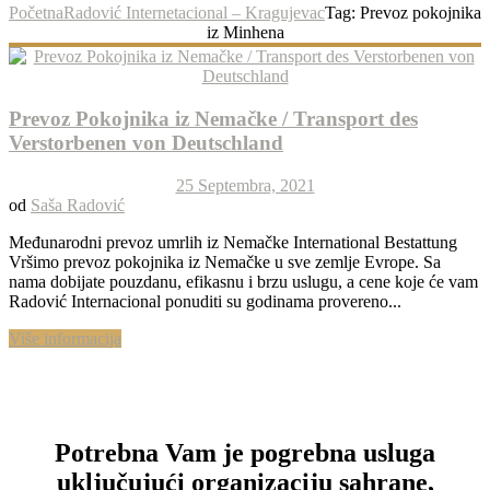
Početna
Radović Internetacional – Kragujevac
Tag: Prevoz pokojnika
iz Minhena
Prevoz Pokojnika iz Nemačke / Transport des
Verstorbenen von Deutschland
25 Septembra, 2021
od
Saša Radović
Međunarodni prevoz umrlih iz Nemačke International Bestattung
Vršimo prevoz pokojnika iz Nemačke u sve zemlje Evrope. Sa
nama dobijate pouzdanu, efikasnu i brzu uslugu, a cene koje će vam
Radović Internacional ponuditi su godinama provereno...
Više informacija
Potrebna Vam je pogrebna usluga
uključujući organizaciju sahrane,