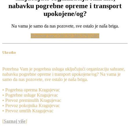
nabavku pogrebne opreme i transport
upokojene/og?
Na vama je samo da nas pozovete, sve ostalo je naša briga.
Pozovite nas: +381 62 346-579 (24h)
Ukratko
Potrebna Vam je pogrebna usluga uključujući organizaciju sahrane,
nabavku pogrebne opreme i transport upokojene/og? Na vama je
samo da nas pozovete, sve ostalo je naša briga.
• Pogrebna oprema Kragujevac
• Pogrebne usluge Kragujevac
• Prevoz preminulih Kragujevac
• Prevoz pokojnika Kragujevac
• Prevoz umrlih Kragujevac
[
Saznaj više
]