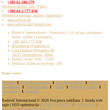
+381 62 346-579
(Dežurni telefon 24h / Viber)
+381 64 1-777-636
(Pogrebna oprema / usluge / hladnjača)
sasa.radovic.kg
sasa.radovic.kg@gmail.com
Radović Internacional – Poslovnica 2 (Cvećara, prodajano
mesto, sedište i hladnjača)
+381 64 1-777-636
desimirovac@radovic.rs
Cara Dušana Nemanjića 96
34321 Desimirovac, Srbija
Radno vreme: 8:00 - 15:00
Dežurna služba na telefonu: 24h
Drugi o nama
Početna
I
Pogrebna oprema
I
Pogrebne usluge
I
Prevoz
preminulih
I
Galerija slika
I
Čitulje
I
Pretraga Čitulja
I
Sve objave
I
Kontakt
Radović Internacional © 2026 Sva prava zadržana I Izrada web
sajta i SEO optimizacija -
WEB STUDIO 09
/
FIRMA.co.rs
/
KG.press
/
MojaKompanija.rs