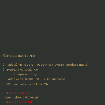
Kontaktirajte nas
Radović Internacional – Poslovnica 1 (Cvećara i prodajno mesto)
Svetozara Markovića 100
34000 Kragujevac, Srbija
Radno vreme: 07:00 - 20:00 / Dežurna služba
Dežurna služba na telefonu: 24h
+381 62 346-579
(Dežurni telefon 24h / Viber)
+381 64 1-777-636