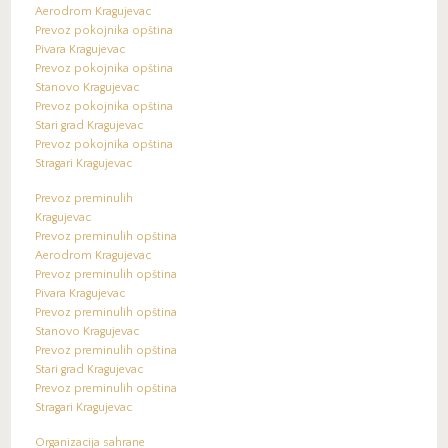
Aerodrom Kragujevac
Prevoz pokojnika opština
Pivara Kragujevac
Prevoz pokojnika opština
Stanovo Kragujevac
Prevoz pokojnika opština
Stari grad Kragujevac
Prevoz pokojnika opština
Stragari Kragujevac
Prevoz preminulih
Kragujevac
Prevoz preminulih opština
Aerodrom Kragujevac
Prevoz preminulih opština
Pivara Kragujevac
Prevoz preminulih opština
Stanovo Kragujevac
Prevoz preminulih opština
Stari grad Kragujevac
Prevoz preminulih opština
Stragari Kragujevac
Organizacija sahrane