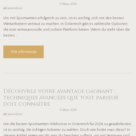
9 Maja, 2026
od
sasaradovic
Um mit Sportwetten erfolgreich zu sein, ist es wichtig, sich mit den besten
Wettanbietern vertraut zu machen. In Österreich gibt es zahlreiche Optionen,
die eine vertrauensvolle und sichere Plattform bieten. Wenn du mehr über die
besten...
Više informacija
Découvrez votre avantage gagnant :
techniques avancées que tout parieur
doit connaître
9 Maja, 2026
od
sasaradovic
Um die besten Sportwetten-Erlebnisse in Österreich für 2026 zu gewährleisten,
ist es wichtig, die richtigen Anbieter zu wählen. Doch wie findet man diese? In
diesem Artikel zeigen wir dir, was du beachten solltest, um mit Vertrauen und