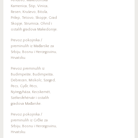
Pehčevo, Makedonska
Kamenica, Štip, Vinica,
Resen, Kruševo, Bitola,
Prilep, Tetovo, Skopje, Grad
Skopje, Strumica, Ohrid i
ostalih gradova Makedonije.
Prevoz pokojnika /
preminulih iz Mađarske za
Srbiju, Bosnu i Hercegovinu,
Hrvatsku.
Prevoz preminulih iz
Budimpešte, Budimpešta,
Debrecen, Miskolc, Szeged,
Pecs, Győr, Pécs,
Nyíregyháza, Kecskemét,
Székesfehérvár i ostalih
gradova Mađarske.
Prevoz pokojnika /
preminulih iz Grčke za
Srbiju, Bosnu i Hercegovinu,
Hrvatsku.