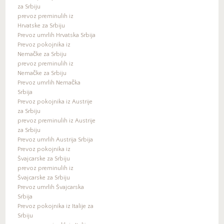
za Srbiju
prevoz preminulih iz
Hrvatske za Srbiju
Prevoz umrlih Hrvatska Srbija
Prevoz pokojnika iz
Nemačke za Srbiju
prevoz preminulih iz
Nemačke za Srbiju
Prevoz umrlih Nemačka
Srbija
Prevoz pokojnika iz Austrije
za Srbiju
prevoz preminulih iz Austrije
za Srbiju
Prevoz umrlih Austrija Srbija
Prevoz pokojnika iz
Švajcarske za Srbiju
prevoz preminulih iz
Švajcarske za Srbiju
Prevoz umrlih Švajcarska
Srbija
Prevoz pokojnika iz Italije za
Srbiju