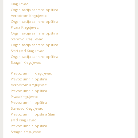
Kragujevac
Organizacija sahrane opština
Aerodrom Kragujevac
Organizacija sahrane opština
Pivara Kragujevac
Organizacija sahrane opština
Stanovo Kragujevac
Organizacija sahrane opština
Stari grad Kragujevac
Organizacija sahrane opština
Stragari Kragujevac
Prevoz umrlih Kragujevac
Prevoz umrlih opština
Aerodrom Kragujevac
Prevoz umrlih opština
PivaraKragujevac
Prevoz umrlih opština
Stanovo Kragujevac
Prevoz umrlih opština Stari
grad Kragujevac
Prevoz umrlih opština
Stragari Kragujevac