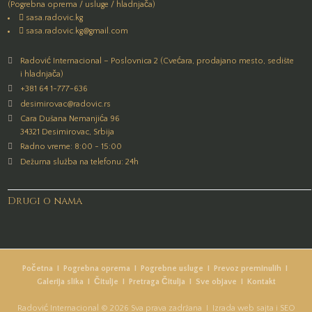
(Pogrebna oprema / usluge / hladnjača)
sasa.radovic.kg
sasa.radovic.kg@gmail.com
Radović Internacional – Poslovnica 2 (Cvećara, prodajano mesto, sedište
i hladnjača)
+381 64 1-777-636
desimirovac@radovic.rs
Cara Dušana Nemanjića 96
34321 Desimirovac, Srbija
Radno vreme: 8:00 - 15:00
Dežurna služba na telefonu: 24h
Drugi o nama
Početna
I
Pogrebna oprema
I
Pogrebne usluge
I
Prevoz preminulih
I
Galerija slika
I
Čitulje
I
Pretraga Čitulja
I
Sve objave
I
Kontakt
Radović Internacional © 2026 Sva prava zadržana I Izrada web sajta i SEO