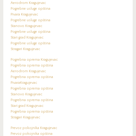
Aerodrom Kragujevac
Pogrebne usluge opština
Pivara Kragujevac
Pogrebne usluge opština
Stanovo Kragujevac
Pogrebne usluge opština
Stari grad Kragujevac
Pogrebne usluge opština
Stragari Kragujevac
Pogrebna oprema Kragujevac
Pogrebna oprema opština
Aerodrom Kragujevac
Pogrebna oprema opština
PivaraKragujevac
Pogrebna oprema opština
Stanovo Kragujevac
Pogrebna oprema opština
Stari grad Kragujevac
Pogrebna oprema opština
Stragari Kragujevac
Prevoz pokojnika Kragujevac
Prevoz pokojnika opština