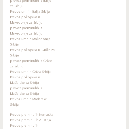
prevoz preminulih iz Italije
za Srbiju
Prevoz umrlih Italija Srbija
Prevoz pokojnika iz
Makedonije za Srbiju
prevoz preminulih iz
Makedonije za Srbiju
Prevoz umrlih Makedonija
Srbija
Prevoz pokojnika iz Grčke za
Srbiju
prevoz preminulih iz Grčke
za Srbiju
Prevoz umrlih Grčka Srbija
Prevoz pokojnika iz
Mađarske za Srbiju
prevoz preminulih iz
Mađarske za Srbiju
Prevoz umrlih Mađarske
Srbija
Prevoz preminulih Nemačka
Prevoz preminulih Austrija
Prevoz preminulih