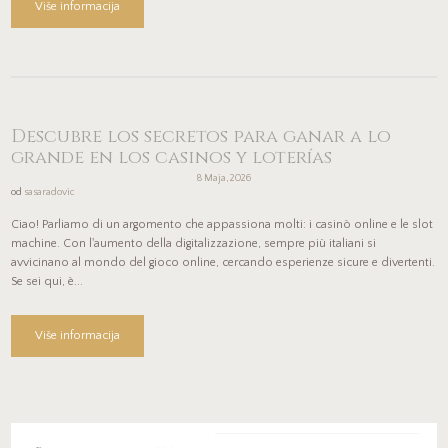
Više informacija
Descubre los secretos para ganar a lo
grande en los casinos y loterías
8 Maja, 2026
od
sasaradovic
Ciao! Parliamo di un argomento che appassiona molti: i casinò online e le slot
machine. Con l'aumento della digitalizzazione, sempre più italiani si
avvicinano al mondo del gioco online, cercando esperienze sicure e divertenti.
Se sei qui, è...
Više informacija