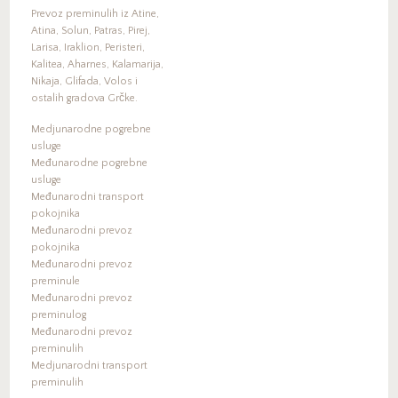
Prevoz preminulih iz Atine,
Atina, Solun, Patras, Pirej,
Larisa, Iraklion, Peristeri,
Kalitea, Aharnes, Kalamarija,
Nikaja, Glifada, Volos i
ostalih gradova Grčke.
Medjunarodne pogrebne
usluge
Međunarodne pogrebne
usluge
Međunarodni transport
pokojnika
Međunarodni prevoz
pokojnika
Međunarodni prevoz
preminule
Međunarodni prevoz
preminulog
Međunarodni prevoz
preminulih
Medjunarodni transport
preminulih