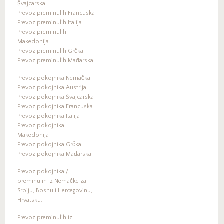
Švajcarska
Prevoz preminulih Francuska
Prevoz preminulih Italija
Prevoz preminulih
Makedonija
Prevoz preminulih Grčka
Prevoz preminulih Mađarska
Prevoz pokojnika Nemačka
Prevoz pokojnika Austrija
Prevoz pokojnika Švajcarska
Prevoz pokojnika Francuska
Prevoz pokojnika Italija
Prevoz pokojnika
Makedonija
Prevoz pokojnika Grčka
Prevoz pokojnika Mađarska
Prevoz pokojnika /
preminulih iz Nemačke za
Srbiju, Bosnu i Hercegovinu,
Hrvatsku.
Prevoz preminulih iz