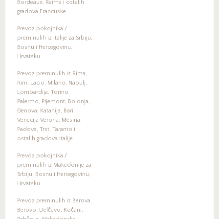
Bordeaux, Reims i ostalih
gradova Francuske.
Prevoz pokojnika /
preminulih iz Italije za Srbiju,
Bosnu i Hercegovinu,
Hrvatsku.
Prevoz preminulih iz Rima,
Rim, Lacio, Milano, Napulj,
Lombardija, Torino,
Palermo, Pijemont, Bolonja,
Đenova, Katanija, Bari
Venecija Verona, Mesina,
Padova, Trst, Taranto i
ostalih gradova Italije.
Prevoz pokojnika /
preminulih iz Makedonije za
Srbiju, Bosnu i Hercegovinu,
Hrvatsku.
Prevoz preminulih iz Berova,
Berovo, Delčevo, Kočani,