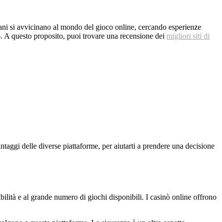
iani si avvicinano al mondo del gioco online, cercando esperienze
026. A questo proposito, puoi trovare una recensione dei
migliori siti di
antaggi delle diverse piattaforme, per aiutarti a prendere una decisione
ibilità e al grande numero di giochi disponibili. I casinò online offrono