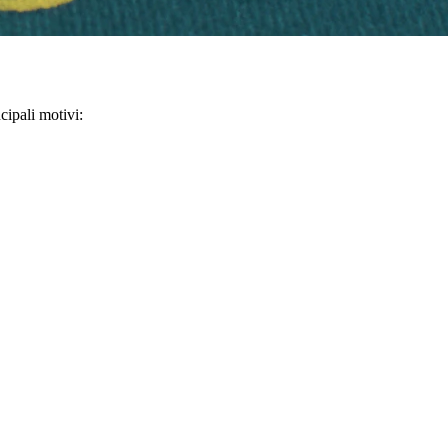
cipali motivi: