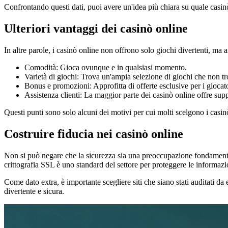
Confrontando questi dati, puoi avere un'idea più chiara su quale casin
Ulteriori vantaggi dei casinò online
In altre parole, i casinò online non offrono solo giochi divertenti, ma 
Comodità: Gioca ovunque e in qualsiasi momento.
Varietà di giochi: Trova un'ampia selezione di giochi che non tro
Bonus e promozioni: Approfitta di offerte esclusive per i giocato
Assistenza clienti: La maggior parte dei casinò online offre sup
Questi punti sono solo alcuni dei motivi per cui molti scelgono i casinò 
Costruire fiducia nei casinò online
Non si può negare che la sicurezza sia una preoccupazione fondamentale 
crittografia SSL è uno standard del settore per proteggere le informazio
Come dato extra, è importante scegliere siti che siano stati auditati da 
divertente e sicura.