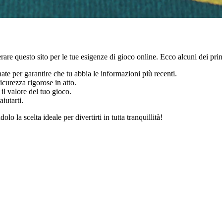
re questo sito per le tue esigenze di gioco online. Ecco alcuni dei prin
te per garantire che tu abbia le informazioni più recenti.
icurezza rigorose in atto.
l valore del tuo gioco.
iutarti.
o la scelta ideale per divertirti in tutta tranquillità!