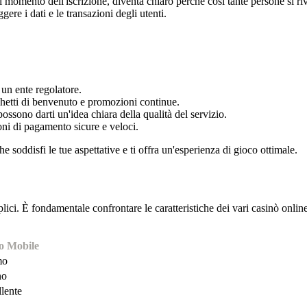
 momento dell'iscrizione, diventa chiaro perché così tante persone si ri
ere i dati e le transazioni degli utenti.
 un ente regolatore.
chetti di benvenuto e promozioni continue.
possono darti un'idea chiara della qualità del servizio.
oni di pagamento sicure e veloci.
 soddisfi le tue aspettative e ti offra un'esperienza di gioco ottimale.
i. È fondamentale confrontare le caratteristiche dei vari casinò online 
o Mobile
mo
no
lente