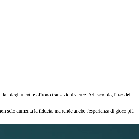
ati degli utenti e offrono transazioni sicure. Ad esempio, l'uso della
iò non solo aumenta la fiducia, ma rende anche l'esperienza di gioco più