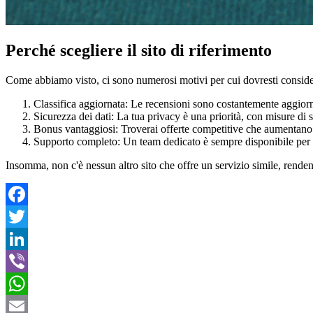
Perché scegliere il sito di riferimento
Come abbiamo visto, ci sono numerosi motivi per cui dovresti considera
Classifica aggiornata: Le recensioni sono costantemente aggiorna
Sicurezza dei dati: La tua privacy è una priorità, con misure di s
Bonus vantaggiosi: Troverai offerte competitive che aumentano i
Supporto completo: Un team dedicato è sempre disponibile per a
Insomma, non c'è nessun altro sito che offre un servizio simile, rendendol
Facebook
Twitter
LinkedIn
Viber
WhatsApp