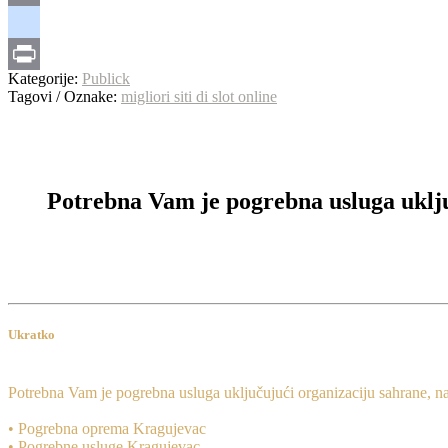
Email
google_bookmarks
Kategorije:
Publick
Print
Tagovi / Oznake:
migliori siti di slot online
Potrebna Vam je pogrebna usluga uklj
Ukratko
Potrebna Vam je pogrebna usluga uključujući organizaciju sahrane, n
• Pogrebna oprema Kragujevac
• Pogrebne usluge Kragujevac