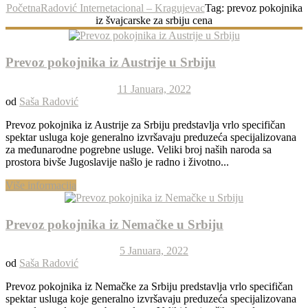
Početna
Radović Internetacional – Kragujevac
Tag: prevoz pokojnika
iz švajcarske za srbiju cena
Prevoz pokojnika iz Austrije u Srbiju
11 Januara, 2022
od
Saša Radović
Prevoz pokojnika iz Austrije za Srbiju predstavlja vrlo specifičan
spektar usluga koje generalno izvršavaju preduzeća specijalizovana
za međunarodne pogrebne usluge. Veliki broj naših naroda sa
prostora bivše Jugoslavije našlo je radno i životno...
Više informacija
Prevoz pokojnika iz Nemačke u Srbiju
5 Januara, 2022
od
Saša Radović
Prevoz pokojnika iz Nemačke za Srbiju predstavlja vrlo specifičan
spektar usluga koje generalno izvršavaju preduzeća specijalizovana