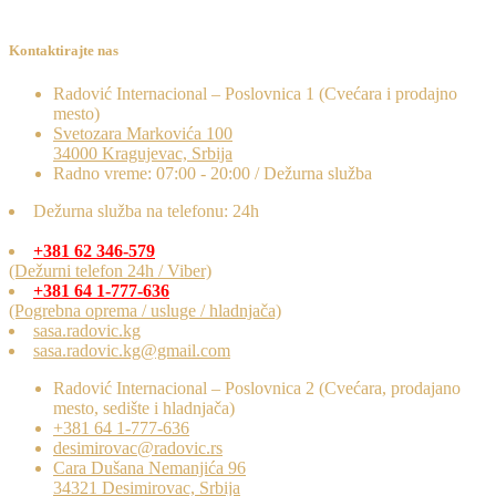
Kontaktirajte nas
Radović Internacional – Poslovnica 1 (Cvećara i prodajno
mesto)
Svetozara Markovića 100
34000 Kragujevac, Srbija
Radno vreme: 07:00 - 20:00 / Dežurna služba
Dežurna služba na telefonu: 24h
+381 62 346-579
(Dežurni telefon 24h / Viber)
+381 64 1-777-636
(Pogrebna oprema / usluge / hladnjača)
sasa.radovic.kg
sasa.radovic.kg@gmail.com
Radović Internacional – Poslovnica 2 (Cvećara, prodajano
mesto, sedište i hladnjača)
+381 64 1-777-636
desimirovac@radovic.rs
Cara Dušana Nemanjića 96
34321 Desimirovac, Srbija