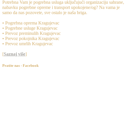
Potrebna Vam je pogrebna usluga uključujući organizaciju sahrane,
nabavku pogrebne opreme i transport upokojene/og? Na vama je
samo da nas pozovete, sve ostalo je naša briga.
• Pogrebna oprema Kragujevac
• Pogrebne usluge Kragujevac
• Prevoz preminulih Kragujevac
• Prevoz pokojnika Kragujevac
• Prevoz umrlih Kragujevac
[
Saznaj više
]
Pratite nas - Facebook