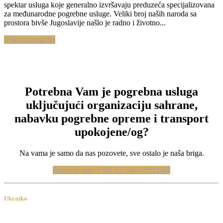
spektar usluga koje generalno izvršavaju preduzeća specijalizovana
za međunarodne pogrebne usluge. Veliki broj naših naroda sa
prostora bivše Jugoslavije našlo je radno i životno...
Više informacija
Potrebna Vam je pogrebna usluga
uključujući organizaciju sahrane,
nabavku pogrebne opreme i transport
upokojene/og?
Na vama je samo da nas pozovete, sve ostalo je naša briga.
Pozovite nas: +381 62 346-579 (24h)
Ukratko