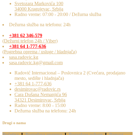
Svetozara Markovića 100
34000 Kragujevac, Srbija
Radno vreme: 07:00 - 20:00 / Dežurna služba
Dežurna služba na telefonu: 24h
+381 62 346-579
(Dežurni telefon 24h / Viber)
+381 64 1-777-636
(Pogrebna oprema / usluge / hladnjača)
sasa.radovic.kg
sasa.radovic.kg@gmail.com
Radović Internacional – Poslovnica 2 (Cvećara, prodajano
mesto, sedište i hladnjača)
+381 64 1-777-636
desimirovac@radovic.rs
Cara Dušana Nemanjića 96
34321 Desimirovac, Srbija
Radno vreme: 8:00 - 15:00
Dežurna služba na telefonu: 24h
Drugi o nama
Početna
I
Pogrebna oprema
I
Pogrebne usluge
I
Prevoz