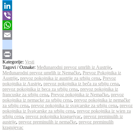
Twitter
LinkedIn
Viber
WhatsApp
Email
google_bookmarks
Kategorije:
Vesti
Print
Tagovi / Oznake:
Međunarodni prevoz umrlih iz Austrije
,
Međunarodni prevoz umrlih iz Nemačke
,
Prevoz Pokojnika iz
Austrije
,
prevoz pokojnika iz austrije za srbiju cena
,
Prevoz
pokojnika iz Austrje
,
prevoz pokojnika iz beča za srbiju cena
,
prevoz pokojnika iz beca za srbiju cena
,
prevoz pokojnika iz
francuske za srbiju cena
,
Prevoz pokojnika iz Nemačke
,
prevoz
pokojnika iz nemacke za srbiju cena
,
prevoz pokojnika iz nemačke
za srbiju cena
,
prevoz pokojnika iz svajcarske za srbiju cena
,
prevoz
pokojnika iz švajcarske za srbiju cena
,
prevoz pokojnika iz wien za
srbiju cena
,
prevoz pokojnika kraguejvac
,
prevoz preminulih iz
austrije
,
prevoz preminulih iz nemačke
,
prevoz preminulih
kragujevac