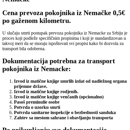
Cena prevoza pokojnika iz Nemačke 0,5€
po gaženom kilometru.
U slučaju smrti postupak prevoza pokojnika iz Nemacke za Srbiju je
proces koji podleže specifičnim propisima i koji je standardizovan u
takvoj meri da se moraju ispoštovati svi propisi kako bi dozvola za
transport bila odobrena.
Dokumentacija potrebna za transport
pokojnika iz Nemacke:
Izvod iz matične knjige umrlih izdat od nadležnog organa
prijemne države.
Izvod iz matične knjige rodjenih.
Izvod iz matične knjige venčanih (opcionalno)
Pasoš preminulie osobe
Potvrda o uzorku smrti
Potvrda sanitarne inspekcije o bezbednosti sanduka
Zahtev sa mestom sahrane i obavljanju transporta
Po prikupljanju sve dokumentacije