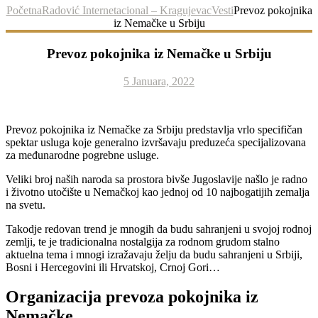
Početna
Radović Internetacional – Kragujevac
Vesti
Prevoz pokojnika
iz Nemačke u Srbiju
Prevoz pokojnika iz Nemačke u Srbiju
5 Januara, 2022
Prevoz pokojnika iz Nemačke za Srbiju predstavlja vrlo specifičan
spektar usluga koje generalno izvršavaju preduzeća specijalizovana
za međunarodne pogrebne usluge.
Veliki broj naših naroda sa prostora bivše Jugoslavije našlo je radno
i životno utočište u Nemačkoj kao jednoj od 10 najbogatijih zemalja
na svetu.
Takodje redovan trend je mnogih da budu sahranjeni u svojoj rodnoj
zemlji, te je tradicionalna nostalgija za rodnom grudom stalno
aktuelna tema i mnogi izražavaju želju da budu sahranjeni u Srbiji,
Bosni i Hercegovini ili Hrvatskoj, Crnoj Gori…
Organizacija prevoza pokojnika iz
Nemačke