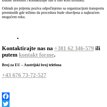
Budite slobodni i kontaktirajte nas u bilo kom trenutku.
Odmah po prijemu poziva odpočinjemo sa organizacijom transporta
preminulih gde težimo da procedura bude obavljena u najkraćem
mogućem roku.
Kontaktirajte nas na
+381 62 346-579
ili
putem
kontakt forme
.
Broj za EU – Austrijski broj telefona
+43 676 73-72-527
Facebook