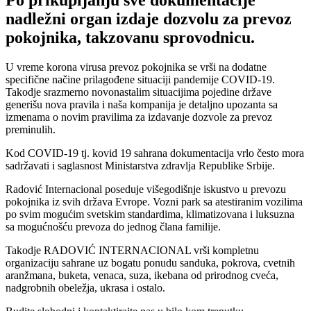
nadležni organ izdaje dozvolu za prevoz
pokojnika, takzovanu sprovodnicu.
U vreme korona virusa prevoz pokojnika se vrši na dodatne
specifične načine prilagođene situaciji pandemije COVID-19.
Takodje srazmerno novonastalim situacijima pojedine države
generišu nova pravila i naša kompanija je detaljno upozanta sa
izmenama o novim pravilima za izdavanje dozvole za prevoz
preminulih.
Kod COVID-19 tj. kovid 19 sahrana dokumentacija vrlo često mora
sadržavati i saglasnost Ministarstva zdravlja Republike Srbije.
Radović Internacional poseduje višegodišnje iskustvo u prevozu
pokojnika iz svih država Evrope. Vozni park sa atestiranim vozilima
po svim mogućim svetskim standardima, klimatizovana i luksuzna
sa mogućnošću prevoza do jednog člana familije.
Takodje RADOVIĆ INTERNACIONAL vrši kompletnu
organizaciju sahrane uz bogatu ponudu sanduka, pokrova, cvetnih
aranžmana, buketa, venaca, suza, ikebana od prirodnog cveća,
nadgrobnih obeležja, ukrasa i ostalo.